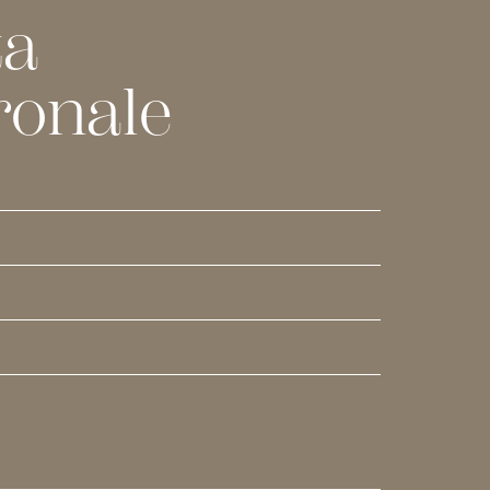
ta
ronale