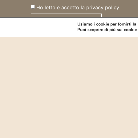
Ho letto e accetto la
privacy policy
INVIA LA TUA RICHIESTA
Usiamo i cookie per fornirti la
Puoi scoprire di più sui cookie 
Strada Provinciale 48 Martano - Otranto km 11 73020 Car
booking@masseriacasinabaronale.com
+39 348 88 18 822