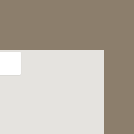
IFICA DISPONIBILITÀ