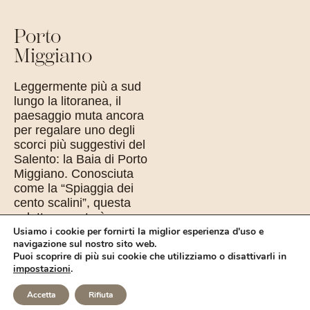
Porto
Miggiano
Leggermente più a sud
lungo la litoranea, il
paesaggio muta ancora
per regalare uno degli
scorci più suggestivi del
Salento: la Baia di Porto
Miggiano. Conosciuta
come la “Spiaggia dei
cento scalini”, questa
caletta segreta è un
Usiamo i cookie per fornirti la miglior esperienza d'uso e
autentico anfiteatro di
navigazione sul nostro sito web.
roccia calcarea a picco
Puoi scoprire di più sui cookie che utilizziamo o disattivarli in
sul mare. Attraverso una
impostazioni
.
pittoresca scalinata
scavata nella pietra si
VERIFICA
Accetta
Rifiuta
SCRIVI
WHATSAPP
CHIAMA
DISPONIBILITÀ
discende verso una vera