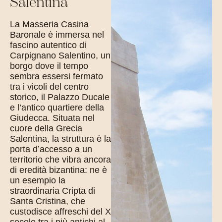
Salentina
La Masseria Casina
Baronale è immersa nel
fascino autentico di
Carpignano Salentino, un
borgo dove il tempo
sembra essersi fermato
tra i vicoli del centro
storico, il Palazzo Ducale
e l’antico quartiere della
Giudecca. Situata nel
cuore della Grecia
Salentina, la struttura è la
porta d’accesso a un
territorio che vibra ancora
di eredità bizantina: ne è
un esempio la
straordinaria Cripta di
Santa Cristina, che
custodisce affreschi del X
secolo tra i più antichi al